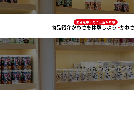
工場見学・みそ仕込み体験
商品紹介
かねさを体験しよう
かね
かねさ顆粒みそ体験館
予約不要
無料
工場見学
梵珠工場見学
要予約
無料
工場見学
みそ仕込み体験
要予約
有料
みそ仕込み