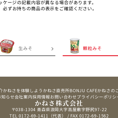
ッケージの記載内容が異なる場合があります。
、必ずお持ちの商品の表示をご確認ください。
生みそ
顆粒みそ
介
かねさを体験しよう
かねさ直売所
BONJU CAFE
かねさの
お知らせ
会社案内
採用情報
お問い合わせ
プライバシーポリシ
かねさ株式会社
〒038-1304
青森県浪岡大字高屋敷字野尻97-22
TEL
0172-69-1411
（代表）
/
FAX 0172-69-1562